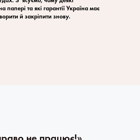
дах. Зʼясуємо, чому деякі 
а папері та які гарантії Україна має 
творити й закріпити знову.
раво не працює!» 