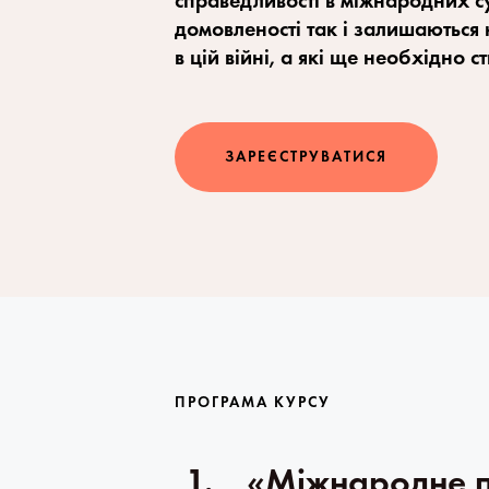
справедливості в міжнародних су
домовленості так і залишаються н
в цій війні, а які ще необхідно с
ЗАРЕЄСТРУВАТИСЯ
ПРОГРАМА КУРСУ
1.
«Міжнародне п